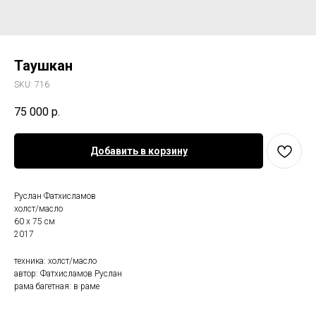
Таушкан
SKU:
716
75 000
р.
Добавить в корзину
Руслан Фатхисламов
холст/масло
60 х 75 см
2017
техника: холст/масло
автор: Фатхисламов Руслан
рама багетная: в раме