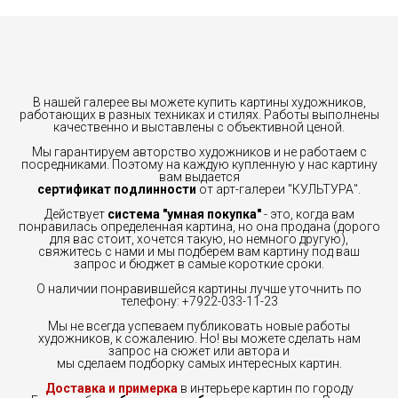
В нашей галерее вы можете купить картины художников,
работающих в разных техниках и стилях. Работы выполнены
качественно и выставлены с объективной ценой.
Мы гарантируем авторство художников и не работаем с
посредниками. Поэтому на каждую купленную у нас картину
вам выдается
сертификат подлинности
от арт-галереи "КУЛЬТУРА".
Действует
система "умная покупка"
- это, когда вам
понравилась определенная картина, но она продана (дорого
для вас стоит, хочется такую, но немного другую),
свяжитесь с нами и мы подберем вам картину под ваш
запрос и бюджет в самые короткие сроки.
О наличии понравившейся картины лучше уточнить по
телефону: +7922-033-11-23
Мы не всегда успеваем публиковать новые работы
художников, к сожалению. Но! вы можете сделать нам
запрос на сюжет или автора и
мы сделаем подборку самых интересных картин.
Доставка и примерка
в интерьере картин по городу