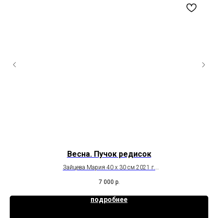
Весна. Пучок редисок
Фо
Зайцева Мария 40 х 30 см 2021 г.
литография
7 000
р.
подробнее