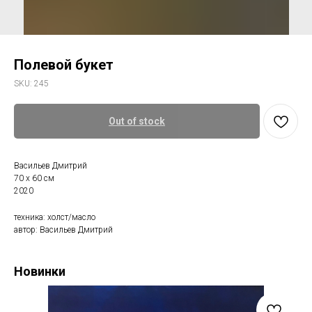
Полевой букет
SKU:
245
Out of stock
Васильев Дмитрий
70 х 60 см
2020
техника: холст/масло
автор: Васильев Дмитрий
Новинки