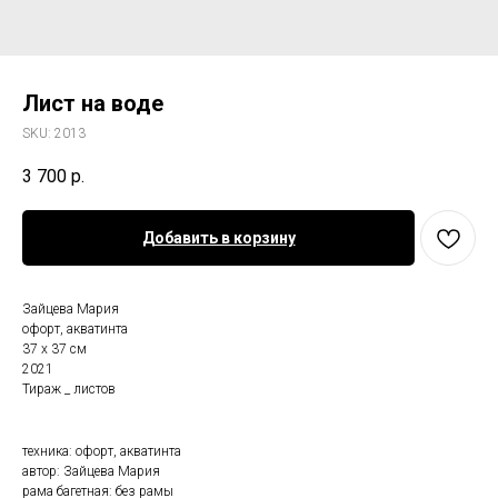
Лист на воде
SKU:
2013
3 700
р.
Добавить в корзину
Зайцева Мария
офорт, акватинта
37 х 37 см
2021
Тираж _ листов
техника: офорт, акватинта
автор: Зайцева Мария
рама багетная: без рамы