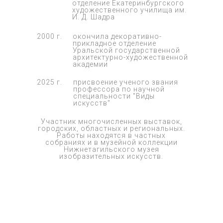
отделение Екатеринбургского
художественного училища им.
И. Д. Шадра
2000 г.
окончила декоративно-
прикладное отделение
Уральской государственной
архитектурно-художественной
академии
2025 г.
присвоение ученого звания
профессора по научной
специальности "Виды
искусств"
Участник многочисленных выставок,
городских, областных и региональных.
Работы находятся в частных
собраниях и в музейной коллекции
Нижнетагильского музея
изобразительных искусств.