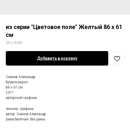
из серии "Цветовое поле" Желтый 86 х 61
см
SKU:
8004
Добавить в корзину
Сивков Александр
бумага/акрил
86 х 61 см
2011
авторский графика
техника: графика
автор: Сивков Александр
рама багетная: без рамы